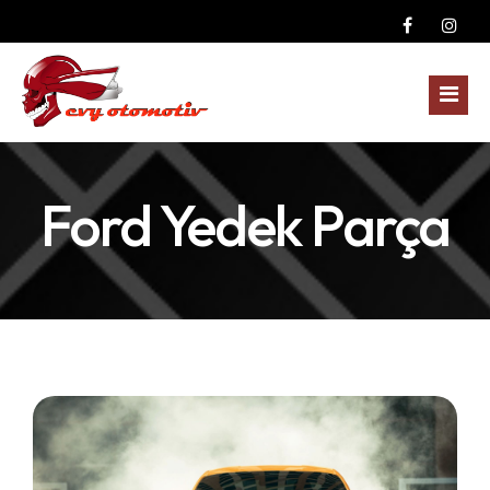
Anasayfa
Ford Yedek Parça
Kurumsal
Yedek Parçalar
Fotoğraf Galerisi
Dodge Yedek Parça
Blog
Ford Yedek Parça
İletişim
GMC Yedek Parça