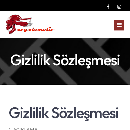
Anasayfa
Gizlilik Sözleşmesi
Kurumsal
Yedek Parçalar
Fotoğraf Galerisi
Dodge Yedek Parça
Gizlilik Sözleşmesi
Blog
Ford Yedek Parça
İletişim
GMC Yedek Parça
1. AÇIKLAMA