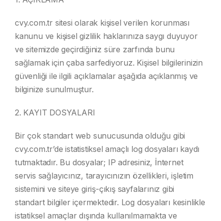
Cadillac Yedek Parça
cvy.com.tr sitesi olarak kişisel verilen korunması
Jeep Yedek Parça
kanunu ve kişisel gizlilik haklarınıza saygı duyuyor
ve sitemizde geçirdiğiniz süre zarfında bunu
Hummer Yedek Parça
sağlamak için çaba sarfediyoruz. Kişisel bilgilerinizin
güvenliği ile ilgili açıklamalar aşağıda açıklanmış ve
Chrysler Yedek Parça
bilginize sunulmuştur.
Lincoln Yedek Parça
2. KAYIT DOSYALARI
Chevrolet Yedek Parça
Bir çok standart web sunucusunda olduğu gibi
cvy.com.tr’de istatistiksel amaçlı log dosyaları kaydı
tutmaktadır. Bu dosyalar; IP adresiniz, İnternet
servis sağlayıcınız, tarayıcınızın özellikleri, işletim
sistemini ve siteye giriş-çıkış sayfalarınız gibi
standart bilgiler içermektedir. Log dosyaları kesinlikle
istatiksel amaçlar dışında kullanılmamakta ve