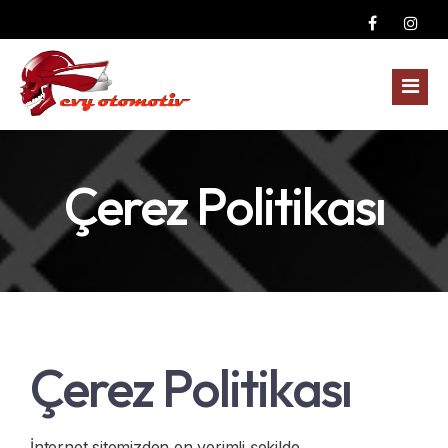
Anasayfa
Çerez Politikası
Kurumsal
Yedek Parçalar
Fotoğraf Galerisi
Dodge Yedek Parça
Çerez Politikası
Blog
Ford Yedek Parça
İletişim
GMC Yedek Parça
İnternet sitemizden en verimli şekilde