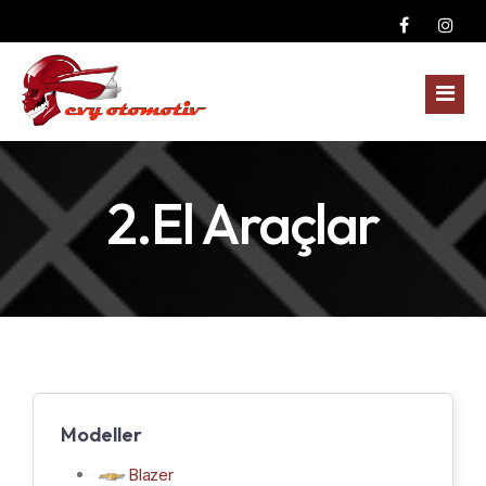
Anasayfa
2.El Araçlar
Kurumsal
Yedek Parçalar
Fotoğraf Galerisi
Dodge Yedek Parça
Blog
Ford Yedek Parça
Modeller
İletişim
GMC Yedek Parça
Blazer